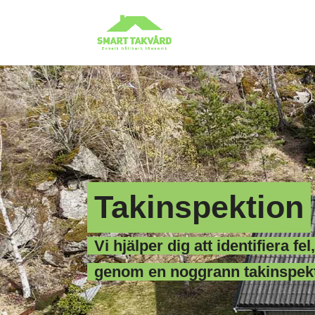
Takinspektion
Vi hjälper dig att identifiera fel
genom en noggrann takinspekti