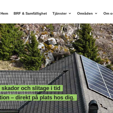
Hem
BRF & Samfällighet
Tjänster
Områden
Om o
, skador och slitage i tid
on – direkt på plats hos dig.