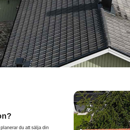
on?
r planerar du att sälja din