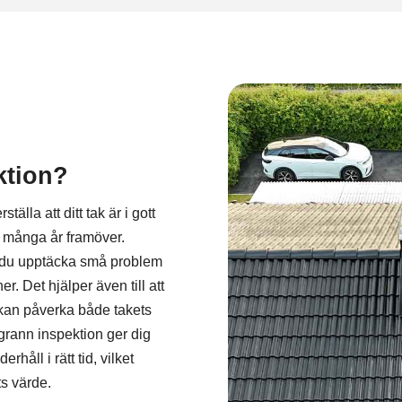
ktion?
ställa att ditt tak är i gott
r många år framöver.
n du upptäcka små problem
. Det hjälper även till att
 kan påverka både takets
grann inspektion ger dig
rhåll i rätt tid, vilket
ts värde.