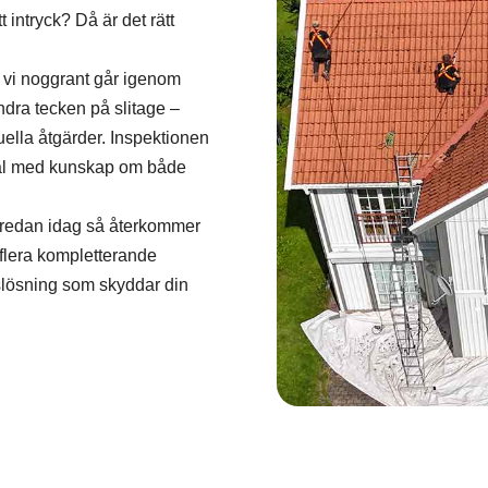
tt intryck? Då är det rätt
r vi noggrant går igenom
andra tecken på slitage –
ella åtgärder. Inspektionen
nal med kunskap om både
s redan idag så återkommer
 flera kompletterande
tslösning som skyddar din